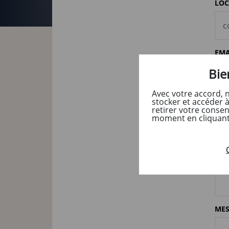
LOC
EMA
Bie
Avec votre accord, 
stocker et accéder 
CRÉ
retirer votre conse
POU
moment en cliquant s
TH
MES