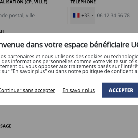
ALISATION (CP, VILLE)
TÉLÉPHONE
+33
IL
nvenue dans votre espace bénéficiaire 
nos partenaires et nous utilisons des cookies ou technologie
à des informations personnelles comme votre visite sur ce s
NEAU HORAIRE SOUHAITÉ
ntement ou vous opposer aux traitements basés sur l'intérêt
R ÊTRE RAPPELÉ
ur "En savoir plus" ou dans notre politique de confidentiali
Continuer sans accepter
En savoir plus
ACCEPTER
ÈME
SAGE