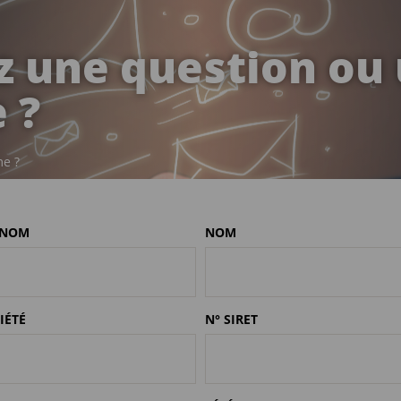
z une question ou
 ?
me ?
ÉNOM
NOM
IÉTÉ
N° SIRET